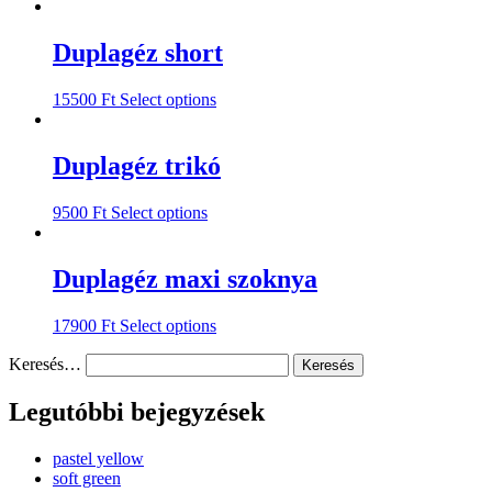
product
has
multiple
Duplagéz short
variants.
The
This
15500
Ft
Select options
options
product
may
has
be
multiple
Duplagéz trikó
chosen
variants.
on
The
the
This
9500
Ft
Select options
options
product
product
may
page
has
be
multiple
Duplagéz maxi szoknya
chosen
variants.
on
The
the
This
17900
Ft
Select options
options
product
product
may
page
Keresés…
has
be
multiple
chosen
variants.
Legutóbbi bejegyzések
on
The
the
options
product
pastel yellow
may
page
soft green
be