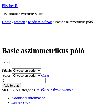
Ugrás
Elischer R.
a
Just another WordPress site
tartalomhoz
Home
/
women
/
felsők & blúzok
/ Basic aszimmetrikus póló
Basic aszimmetrikus póló
12500
Ft
fabric
color
Clear
Basic
aszimmetrikus
Add to cart
póló
SKU:
N/A
Categories:
felsők & blúzok
,
women
quantity
Additional information
Reviews (0)