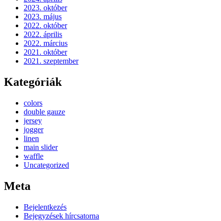
2023. október
2023. május
2022. október
2022. április
2022. március
2021. október
2021. szeptember
Kategóriák
colors
double gauze
jersey
jogger
linen
main slider
waffle
Uncategorized
Meta
Bejelentkezés
Bejegyzések hírcsatorna