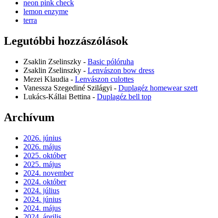
neon pink check
chosen
lemon enzyme
on
terra
the
product
Legutóbbi hozzászólások
page
Zsaklin Zselinszky
-
Basic pólóruha
Zsaklin Zselinszky
-
Lenvászon bow dress
Mezei Klaudia
-
Lenvászon culottes
Vanessza Szegediné Szilágyi
-
Duplagéz homewear szett
Lukács-Kállai Bettina
-
Duplagéz bell top
Archívum
2026. június
2026. május
2025. október
2025. május
2024. november
2024. október
2024. július
2024. június
2024. május
2024. április